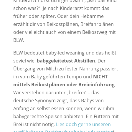
Kinderarzt hörst du irgendwann, „Isst das Kind
schon was?“. Je nach Kinderarzt kommt das
früher oder später. Oder dein Hebamme
erzählt dir von Beikostplänen, Breifahrplänen
oder vielleicht auch von einem Beikostweg mit
BLW.
BLW bedeutet baby-led weaning und das heißt
soviel wie:
babygeleitetest Abstillen
. Der
Übergang von Milch zu fester Nahrung passiert
im vom Baby geführten Tempo und
NICHT
mittels Beikostplänen oder Breieinführung
.
Wir verstehen darunter „breifrei“ – das
deutsche Synonym zeigt, dass Babys von
Anfang an selbst essen können, wenn wir ihm
babygerechte Speisen anbieten. Ein Füttern mit
Brei ist nicht nötig.
Lies doch gerne unseren