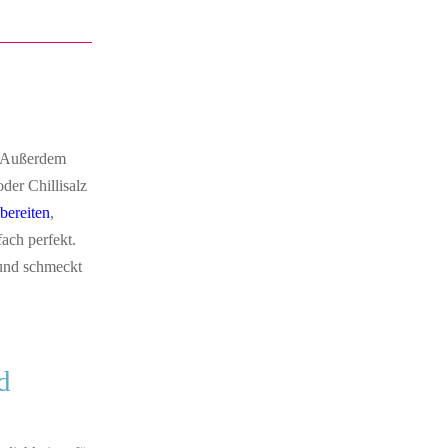
t. Außerdem
der Chillisalz
bereiten
,
fach perfekt.
 und schmeckt
d