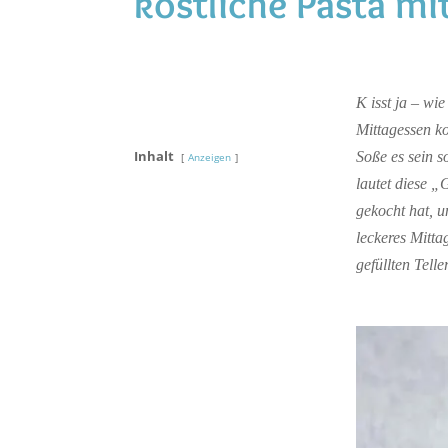
köstliche Pasta m
K isst ja – wi
Mittagessen k
Inhalt
Soße es sein s
Anzeigen
lautet diese „
gekocht hat, u
leckeres Mitta
gefüllten Tell