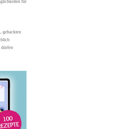
glichkeiten für
, gehackten
hlich
 dürfen