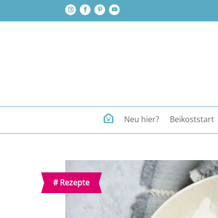
Neu hier?
Beikoststart
#
Rezepte