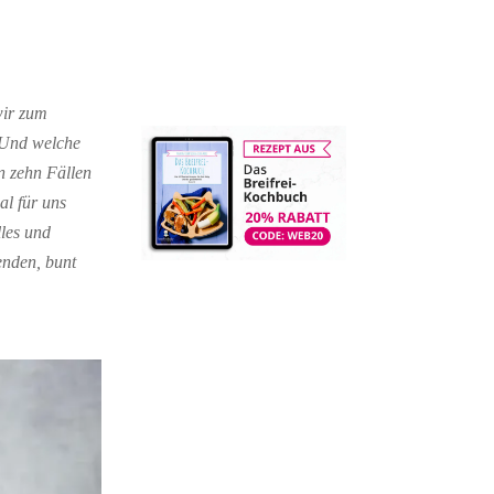
wir zum
 Und welche
n zehn Fällen
al für uns
lles und
enden, bunt