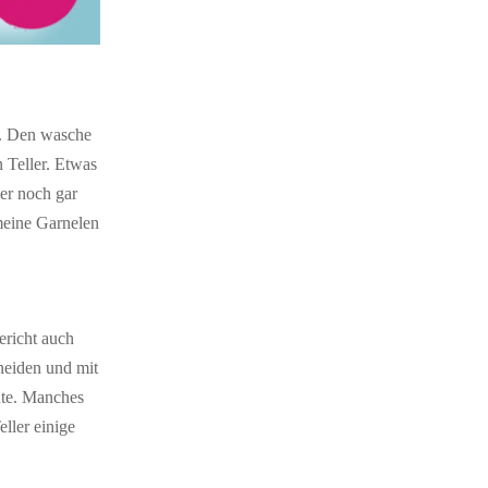
a. Den wasche
n Teller. Etwas
her noch gar
meine Garnelen
ericht auch
hneiden und mit
nnte. Manches
ller einige