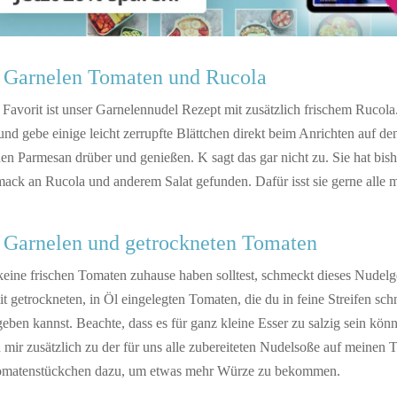
t Garnelen Tomaten und Rucola
 Favorit ist unser Garnelennudel Rezept mit zusätzlich frischem Rucol
und gebe einige leicht zerrupfte Blättchen direkt beim Anrichten auf de
nen Parmesan drüber und genießen. K sagt das gar nicht zu. Sie hat bis
ack an Rucola und anderem Salat gefunden. Dafür isst sie gerne alle 
t Garnelen und getrockneten Tomaten
eine frischen Tomaten zuhause haben solltest, schmeckt dieses Nudelg
it getrockneten, in Öl eingelegten Tomaten, die du in feine Streifen sc
geben kannst. Beachte, dass es für ganz kleine Esser zu salzig sein kö
mir zusätzlich zu der für uns alle zubereiteten Nudelsoße auf meinen Te
Tomatenstückchen dazu, um etwas mehr Würze zu bekommen.