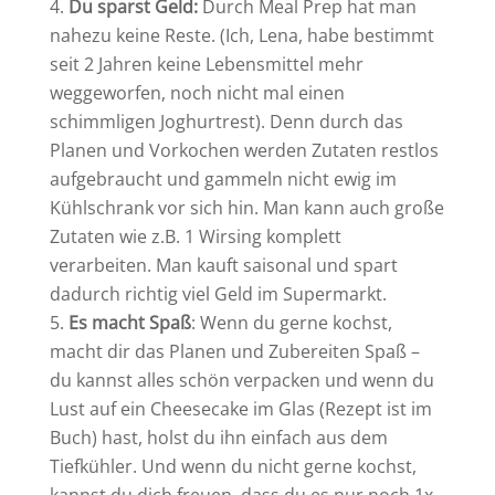
Du sparst Geld:
Durch Meal Prep hat man
nahezu keine Reste. (Ich, Lena, habe bestimmt
seit 2 Jahren keine Lebensmittel mehr
weggeworfen, noch nicht mal einen
schimmligen Joghurtrest). Denn durch das
Planen und Vorkochen werden Zutaten restlos
aufgebraucht und gammeln nicht ewig im
Kühlschrank vor sich hin. Man kann auch große
Zutaten wie z.B. 1 Wirsing komplett
verarbeiten. Man kauft saisonal und spart
dadurch richtig viel Geld im Supermarkt.
Es macht Spaß
: Wenn du gerne kochst,
macht dir das Planen und Zubereiten Spaß –
du kannst alles schön verpacken und wenn du
Lust auf ein Cheesecake im Glas (Rezept ist im
Buch) hast, holst du ihn einfach aus dem
Tiefkühler. Und wenn du nicht gerne kochst,
kannst du dich freuen, dass du es nur noch 1x