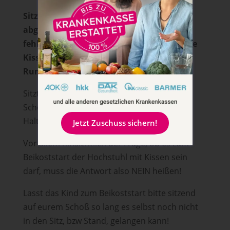
Sitzt also ein Kind in einem Hochstuhl,
abgepolstert mit Kissen, wird es sich bei
fehlender Gleichgewichtsreaktionen in die
Kissen „hängen“- das hat also nichts mit
Rumpfaktivität zu tun.
Sitzt ein Baby aber auf dem menschlichen
Schoß, gleicht der Erwachsene
Haltungsveränderungen des Kindes aus.
Jetzt Zuschuss sichern!
Vor allem hinsichtlich der Frage, ob es zum
Beikoststart der Hochstuhl mit Kissen sein
darf, muss die Antwort also NEIN heißen!
Lasst das Kind zum Beikoststart bitte sitzend
auf eurem Schoß so lang es selbst noch nicht
in den Sitz, bzw Stand, gelangen kann!