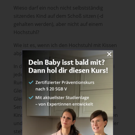
Wieso darf ein noch nicht selbstständig
sitzendes Kind auf dem Schoß sitzen (-d
gehalten werden), aber nicht auf einem
Hochstuhl?
Wie ist es, wenn ich den Hochstuhl mit Kissen
abpolstere?
In der aufrechten Haltung verändert sich bei
jeder Arm-, Bein- oder Kopfbewegung die
Rumpfposition, worauf der Köper mit
Gleichgewichtsreaktionen handelt.
Gleichgewichtsreaktionen können in der
Senkrechten erst gehalten werden, wenn das
Kind selbstständig in die Senkrechte gelangen
und sich dort halten kann, egal, ob sitzen oder
stehen.