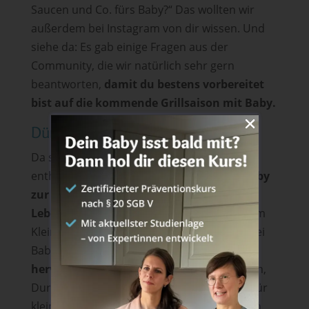
Saucen und Co. fürs Baby?“ Das wollten wir
außerdem bei Instagram von dir wissen. Und
siehe da: Es gab einige Fragen aus der
Community, die wir natürlich sehr gern
beantworten,
damit du bestens vorbereitet
bist auf die kommende Grillsaison mit Baby.
Dürfen Babys Mayo essen?
Da selbstgemachte Mayonnaise rohe Eier
enthält,
raten wir bei Mayonnaise fürs Baby
zur Vorsicht
:
Mayo solltest du im 1.
Lebensjahr nicht anbieten
, sondern erst im
Kleinkindalter. Warum? Rohe Eier können bei
Babys eine
Salmonellen-Infektion
hervorrufen
. Diese äußert sich in Erbrechen,
Durchfall, Bauschmerzen oder Fieber, was für
kleine Babys besonders schwerwiegend sein