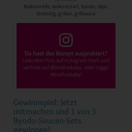
Beikostreife, beikoststart, byodo, dips,
dressing, grillen, grillsauce
Du hast das Rezept ausprobiert?
Lade dein Foto auf Instagram hoch und
verlinke auf
@breifreibaby_
oder tagge
#breifreibaby
!
Gewinnspiel: Jetzt
mitmachen und 1 von 3
Byodo-Saucen-Sets
gewinnen!