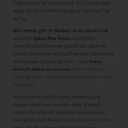
Tagesbedarf an Salz gedeckt. Im 2. Lebensjahr
steigt die empfohlene Menge an Salz pro Tag
auf 2g.
Wie immer gilt: In Maßen ist es absolut ok
auch mal
gekauftes Pesto
anzubieten.
Generell empfehlen wir jedoch vor allem im
ersten Lebensjahr auf salzfreie bzw. salzärmere
Alternativen zurückzugreifen – und
Pesto
einfach selbst zu machen
.
Hier findest du
unser geniales und einfaches Rezept für Pesto
ohne Salz.
Warum nicht mal für etwas Abwechslung
sorgen? Auch aus Avocado oder Brokkoli
kannst du leicht ein leckeres Peso zaubern:
Hier geht’s zum Rezept für
Brokkoli-Pesto
mit
Tipps für die Erwachsenen und hier zu