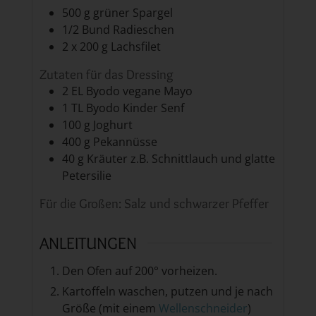
500
g
grüner Spargel
1/2
Bund
Radieschen
2 x 200
g
Lachsfilet
Zutaten für das Dressing
2
EL
Byodo vegane Mayo
1
TL
Byodo Kinder Senf
100
g
Joghurt
400
g
Pekannüsse
40
g
Kräuter z.B. Schnittlauch und glatte
Petersilie
Für die Großen: Salz und schwarzer Pfeffer
ANLEITUNGEN
Den Ofen auf 200° vorheizen.
Kartoffeln waschen, putzen und je nach
Größe (mit einem
Wellenschneider
)