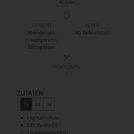
Minuten
40
Min.
GERICHT
ALTER
Abendessen,
Ab Beikoststart
Hauptgericht,
Mittagessen
PORTIONEN
4
ZUTATEN
1x
2x
3x
1
kg
Kartoffeln
2
EL
Byodo Öl
3
Knoblauchzehen