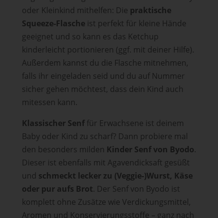
oder Kleinkind mithelfen: Die
praktische
Squeeze-Flasche
ist perfekt für kleine Hände
geeignet und so kann es das Ketchup
kinderleicht portionieren (ggf. mit deiner Hilfe).
Außerdem kannst du die Flasche mitnehmen,
falls ihr eingeladen seid und du auf Nummer
sicher gehen möchtest, dass dein Kind auch
mitessen kann.
Klassischer Senf
für Erwachsene ist deinem
Baby oder Kind zu scharf? Dann probiere mal
den besonders milden
Kinder Senf von Byodo
.
Dieser ist ebenfalls mit Agavendicksaft gesüßt
und
schmeckt lecker zu (Veggie-)Wurst, Käse
oder pur aufs Brot
. Der Senf von Byodo ist
komplett ohne Zusätze wie Verdickungsmittel,
Aromen und Konservierungsstoffe – ganz nach