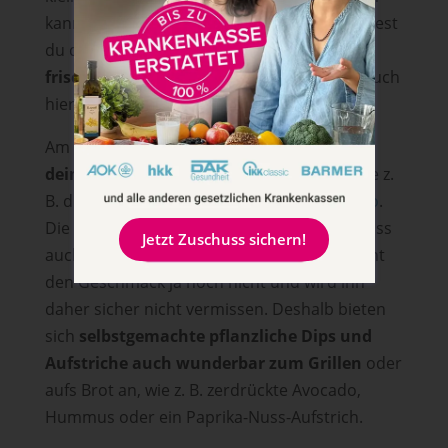
kann. Bei selbstgemachter Mayonnaise solltest
du darauf achten,
dass die Eier besonders
frisch sind und gekühlt
– jedoch besteht auch
hier noch das Salmonellen-Risiko.
Am einfachsten machst du es dir, wenn du
deinem Baby vegane Mayo anbietest
– wie z.
B. die
vegane Mayo aus dem Glas von Byodo
.
Die ist
locker cremig – auch ohne Ei
. Es muss
Jetzt Zuschuss sichern!
auch nicht Mayonnaise sein: Dein Baby kennt
den Geschmack ja noch nicht und wird ihn
daher sicher nicht vermissen. Deshalb bieten
sich
selbstgemachte pflanzliche Dips und
Aufstriche auch wunderbar zum Grillen
oder
aufs Brot an, wie z. B. zerdrückte Avocado,
Hummus oder ein Paprika-Nuss-Aufstrich.