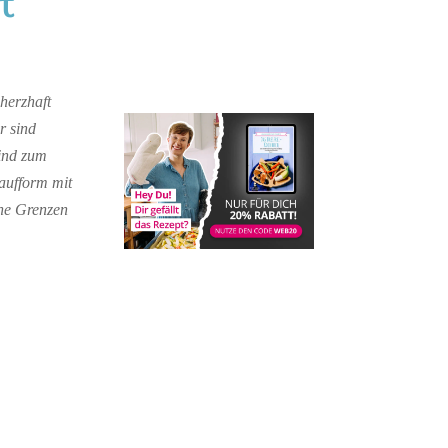
t
herzhaft
r sind
sind zum
aufform mit
ine Grenzen