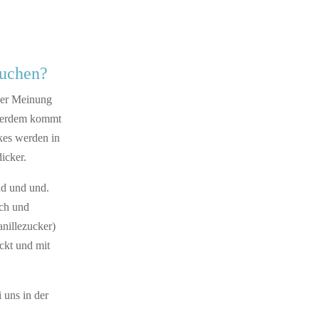
kuchen?
ner Meinung
ußerdem kommt
kes werden in
icker.
nd und und.
ich und
anillezucker)
ckt und mit
 uns in der