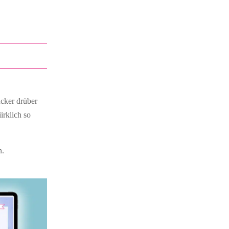
cker drüber
irklich so
n.