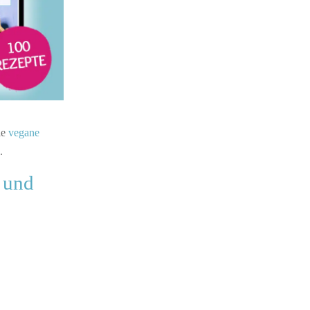
ie
vegane
.
 und