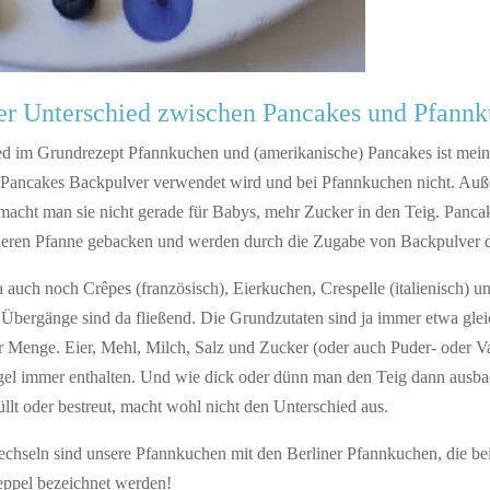
der Unterschied zwischen Pancakes und Pfann
ed im Grundrezept Pfannkuchen und (amerikanische) Pancakes ist mei
i Pancakes Backpulver verwendet wird und bei Pfannkuchen nicht. A
macht man sie nicht gerade für Babys, mehr Zucker in den Teig. Panca
eineren Pfanne gebacken und werden durch die Zugabe von Backpulver d
a auch noch Crêpes (französisch), Eierkuchen, Crespelle (italienisch) u
 Übergänge sind da fließend. Die Grundzutaten sind ja immer etwa gle
er Menge. Eier, Mehl, Milch, Salz und Zucker (oder auch Puder- oder V
egel immer enthalten. Und wie dick oder dünn man den Teig dann ausba
llt oder bestreut, macht wohl nicht den Unterschied aus.
chseln sind unsere Pfannkuchen mit den Berliner Pfannkuchen, die bei
eppel bezeichnet werden!