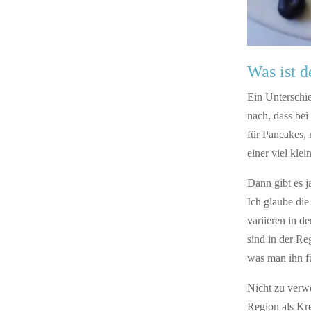
Was ist 
Ein Unterschi
nach, dass be
für Pancakes, 
einer viel kl
Dann gibt es j
Ich glaube die
variieren in d
sind in der R
was man ihn fü
Nicht zu verwe
Region als Kr