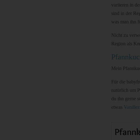
variieren in d
sind in der R
was man ihn fü
Nicht zu verwe
Region als Kr
Pfannkuc
Mein Pfannkuch
Für die babyfr
natürlich um 
du ihn gerne s
etwas
Vanille
Pfannk