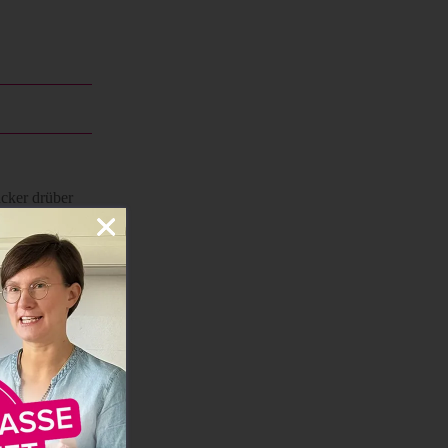
cker drüber
irklich so
n.
ie
vegane
.
 und