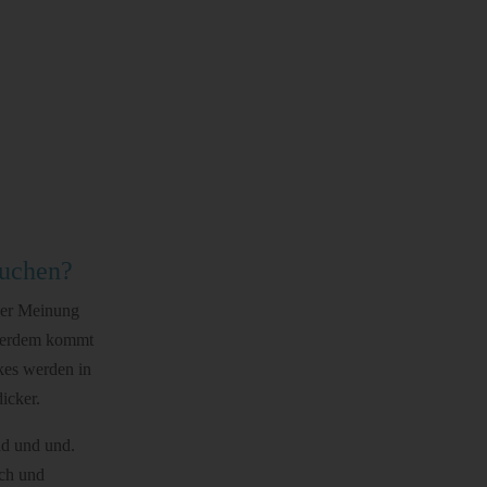
kuchen?
ner Meinung
ußerdem kommt
kes werden in
icker.
nd und und.
ich und