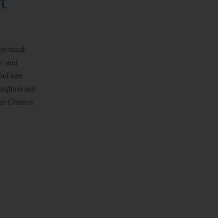
t
herzhaft
r sind
sind zum
aufform mit
ine Grenzen