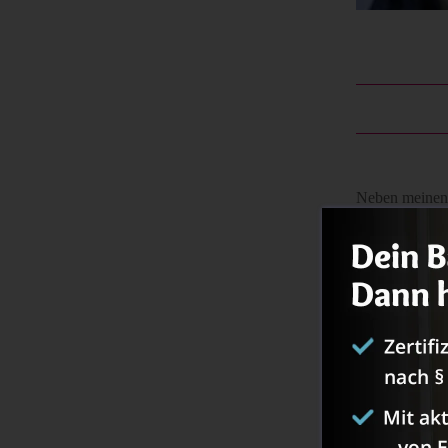
Neben meinen 
esse ich am al
lecker!
K liebt aktue
Natürlich gib
Variante. Ich 
1. Was 
Pfannk