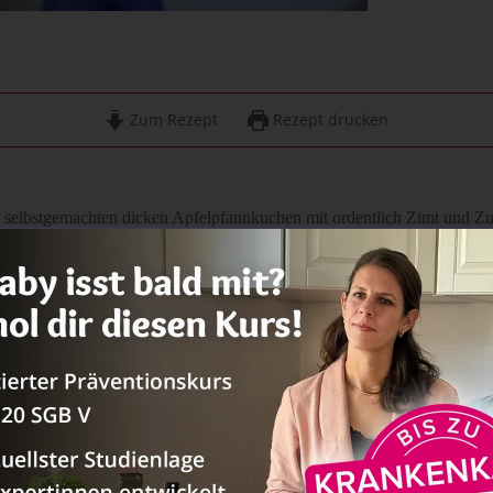
Zum Rezept
Rezept drucken
selbstgemachten dicken Apfelpfannkuchen mit ordentlich Zimt und Zu
ler-aller-liebsten die Speckpfannkuchen von meinem Opa. Die sind wiiii
ll ganz besonders Pfannkuchen ohne Zucker mit jeder Menge Blaubeere
t es auch bei Pfannkuchen ohne Ei und Pfannkuchen ohne Milch, also d
habe ein Rezept für
vegane Pancakes
, das ich euch sehr empfehlen kann
ist der Unterschied zwischen Pancakes
uchen?