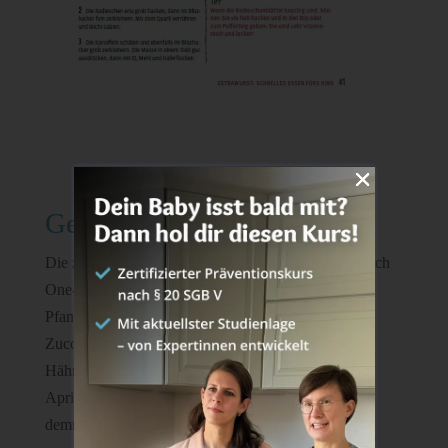
Gemeinsam essen
Die zwölf Rezepte dieser Kategorie sind hauptsächlich
One-Pot-Gerichte, vier verschiedene Soßen und
Pfannengerichte. Beispielsweise findest du hier ein
Zucchini-Fisch-Ragout oder Ofenkartoffeln mit
Hähnchenkeule. Die Erbsen- sowie die Tomaten-
Aprikosensauce klingen auch sehr gut und werden
demnächst auf jeden Fall getestet!