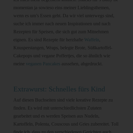
momentan ja sowieso eins meiner Lieblingsthemen,
wenn es um’s Essen geht. Da wir viel unterwegs sind,
suche ich immer nach neuen Inspirationen und nach
Rezepten für Speisen, die sich gut zum Mitnehmen
eignen. Es sind Rezepte für herzhafte
Waffeln
,
Knusperstangen, Wraps, belegte Brote, Süßkartoffel-
Cakepops und vegane Poffertjes, die so ähnlich wie
meine
veganen Pancakes
aussehen, abgedruckt.
Extrawurst: Schnelles fürs Kind
Auf diesen Buchseiten sind viele kreative Rezepte zu
finden. Es wird mit unterschiedlichsten Zutaten
gearbeitet und es werden Speisen aus Nudeln,
Kartoffeln, Polenta, Couscous und Gries zubereitet. Toll
finde ich, dass zu den verschiedenen Gerichten auch