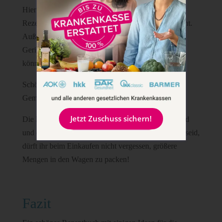
Hier hätte ich mir noch ein paar mehr ausgefallene
Rezepte und eventuell auch Nudelgerichte gewünscht.
Außerdem fehlt mir bei den Soßen, zu welchen
Gerichten sie gut passen und verwendet werden
könnten.
Schön finde ich, dass Fleisch, Fisch und auch reine
Gemüsegerichte vorgestellt werden.
Jetzt Zuschuss sichern!
Die Menge in dieser Kategorie ist immer für ein Kind
und einen Erwachsenen angegeben. Wenn ihr mehr seid,
dürft ihr beim Einkaufen nicht vergessen, größere
Mengen in den Wagen zu packen!
Fazit