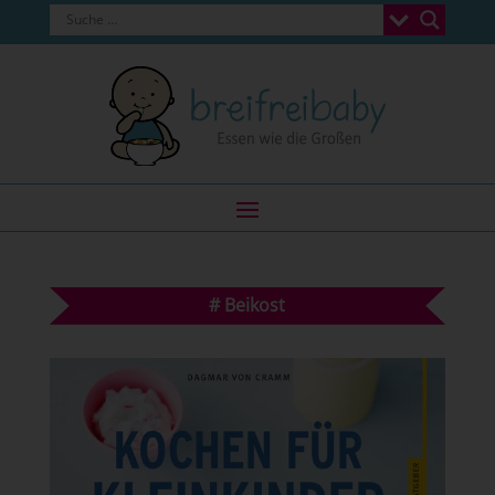
#
Beikost