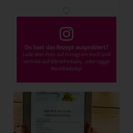
Du hast das Rezept ausprobiert?
Lade dein Foto auf Instagram hoch und
verlinke auf
@breifreibaby_
oder tagge
#breifreibaby
!