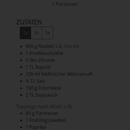
4
Portionen
ZUTATEN
1x
2x
3x
400
g
Nudeln
z.B. Spirelli
1
Knoblauchzehe
½
Bio-Zitrone
1
TL
Rapsöl
330
ml
feldfrischer Möhrensaft
½
TL
Salz
100
g
Frischkäse
2
TL
Sojasauce
Toppings nach Wahl, z.B:
80
g
Parmesan
1
Frühlingszwiebel
1
Paprika