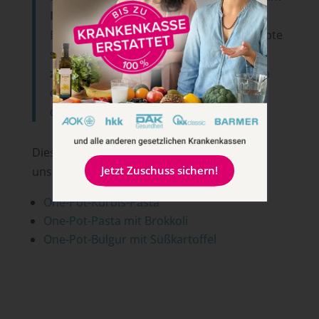
Mittagessen
über
Snack
-Rezepte wie
Blitzbrot und Hummuscracker. Alle Rezepte
sind in maximal
30 Minuten
zubereitet.
Jetzt Buch sichern und Zeit in
der Küche sparen – damit mehr Zeit für
dein Baby bleibt!
Diese weiteren One-Pot-Pasta Rezepte von
Jetzt Zuschuss sichern!
unserem Blog solltest du unbedingt testen:
One-Pot-Kürbis-Pasta
One-Pot-Pasta mit Brokkoli
One-Pot-Bulgur mit Süßkartoffel