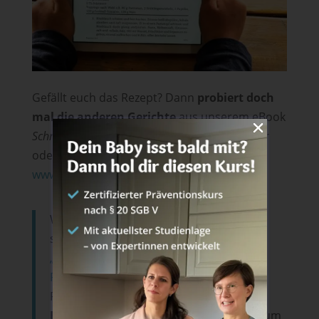
Gefällt euch das Rezept? Dann
probiert doch
mal die anderen Gerichte
aus unserem eBook
Schnelle Mittagessen. Unsere Rezepte für Kinder
oder schaut bei unserem Online-Magazin
www.familien-essen.de
vorbei.
Wenn du mehr auf gedruckte Bücher
stehst: In unserem
gedruckten Buch
„Breifrei Express“ findest du 75 schnelle
Rezepte
für dein Baby und die ganze
Familie. Von Baked Oatmeal Muffins zum
Frühstück
, Lachbällchen mit Pommes zum