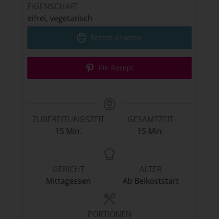
EIGENSCHAFT
eifrei, vegetarisch
Rezept drucken
Pin Rezept
ZUBEREITUNGSZEIT
GESAMTZEIT
Minuten
Minuten
15
Min.
15
Min.
GERICHT
ALTER
Mittagessen
Ab Beikoststart
PORTIONEN