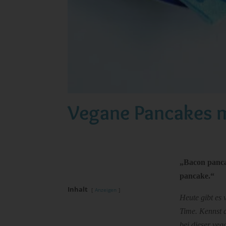
Vegane Pancakes m
„Bacon panca
pancake.“
Inhalt
Anzeigen
Heute gibt es
Time. Kennst
bei dieser veg