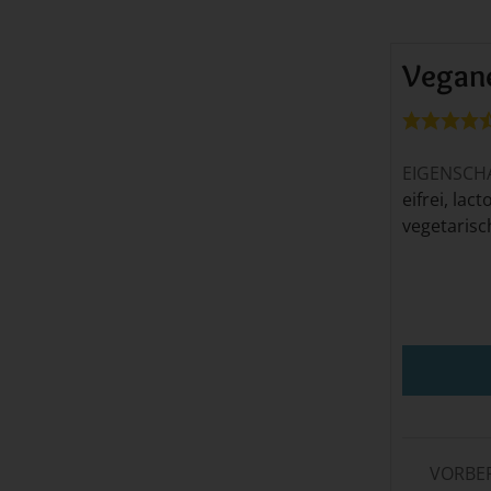
Vegan
EIGENSCH
eifrei, lac
vegetarisc
VORBE