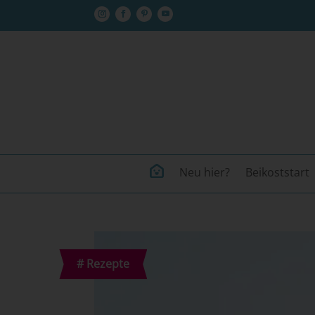
Neu hier?
Beikoststart
#
Rezepte