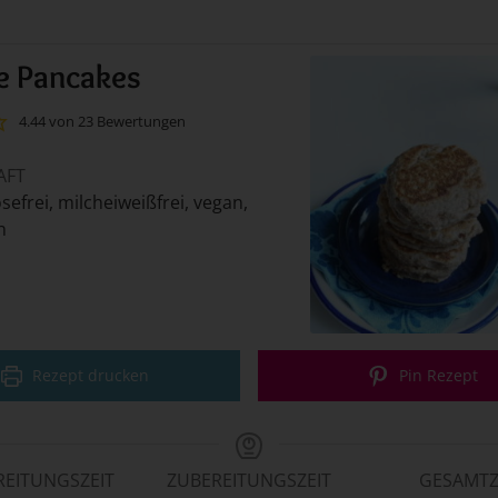
e Pancakes
4.44
von
23
Bewertungen
AFT
tosefrei, milcheiweißfrei, vegan,
h
Rezept drucken
Pin Rezept
REITUNGSZEIT
ZUBEREITUNGSZEIT
GESAMTZ