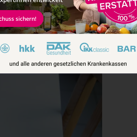
schuss sichern!
Zum Rezept
Rezept drucken
 Pancakes mit Dinkelmehl