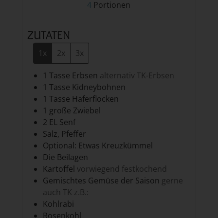
4
Portionen
ZUTATEN
1x
2x
3x
1
Tasse
Erbsen
alternativ TK-Erbsen
1
Tasse
Kidneybohnen
1
Tasse
Haferflocken
1
große Zwiebel
2
EL
Senf
Salz, Pfeffer
Optional: Etwas Kreuzkümmel
Die Beilagen
Kartoffel
vorwiegend festkochend
Gemischtes Gemüse der Saison
gerne
auch TK z.B.:
Kohlrabi
Rosenkohl