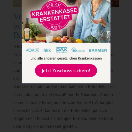
Vegane Frikadellen mit
buntem Gemüse und
Backkartoffeln
Als Rezept möchte euch gerne meine veganen
Frikadellen mit buntem Gemüse und Backkartoffeln da
lassen. Das Gericht wird sowohl von Babys als auch
Jetzt Zuschuss sichern!
von Erwachsenen sehr gerne gegessen und deckt viele
kritische Nährstoffe der pflanzlichen Ernährung für
Kinder ab. Unter anderem enthalten die Frikadellen viel
Eisen, aber auch viel Eiweiß und B-Vitamine. Zudem
lassen sich alle Komponente wunderbar BLW tauglich
darreichen. Z.B. kannst du die Frikadellen ganz zu
Beginn der Beikost als Stangen formen, denn so kann
dein Baby sie noch besser greifen.