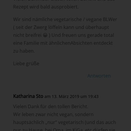
Rezept wird bald ausprobiert.
Wir sind nämliche vegetarische / vegane BLWer
( seit der Zwerg löffeln kann und überhaupt
nicht breifrei 😀 ) Und freuen uns gerade total
eine Familie mit ähnlichenAbsichten entdeckt
zu haben.
Liebe grüße
Antworten
Katharina Sto
am 13. März 2019 um 19:43
Vielen Dank für den tollen Bericht.
Wir leben zwar nicht vegan, sondern
hauptsächlich „nur“ vegetarisch (und das auch
nur zu Hause, bei Oma, im KiGa, etc dürfen sie