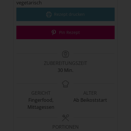
vegetarisch
Rezept drucken
Pin Rezept
ZUBEREITUNGSZEIT
Minuten
30
Min.
GERICHT
ALTER
Fingerfood,
Ab Beikoststart
Mittagessen
PORTIONEN