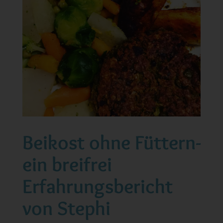
Beikost ohne Füttern-
ein breifrei
Erfahrungsbericht
von Stephi