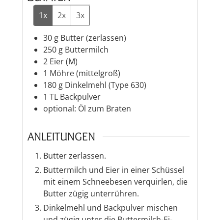
1x
2x
3x
30
g
Butter (zerlassen)
250
g
Buttermilch
2
Eier (M)
1
Möhre (mittelgroß)
180
g
Dinkelmehl (Type 630)
1
TL
Backpulver
optional: Öl zum Braten
ANLEITUNGEN
Butter zerlassen.
Buttermilch und Eier in einer Schüssel
mit einem Schneebesen verquirlen, die
Butter zügig unterrühren.
Dinkelmehl und Backpulver mischen
und zügig unter die Buttermilch-Ei-