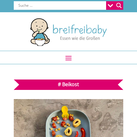
#
Beikost