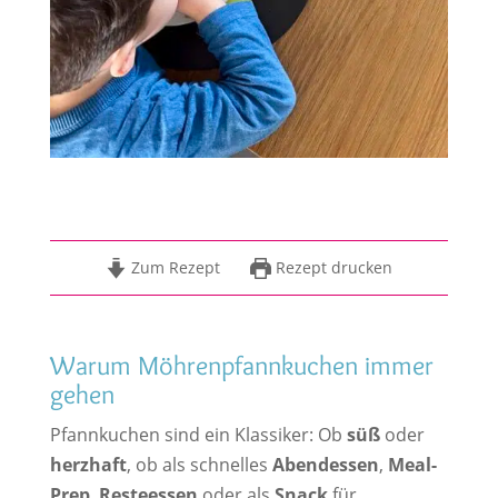
Zum Rezept
Rezept drucken
Warum Möhrenpfannkuchen immer
gehen
Pfannkuchen sind ein Klassiker: Ob
süß
oder
herzhaft
, ob als schnelles
Abendessen
,
Meal-
Prep
,
Resteessen
oder als
Snack
für