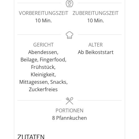
VORBEREITUNGSZEIT
ZUBEREITUNGSZEIT
Minuten
Minuten
10
Min.
10
Min.
GERICHT
ALTER
Abendessen,
Ab Beikoststart
Beilage, Fingerfood,
Frühstück,
Kleinigkeit,
Mittagessen, Snacks,
Zuckerfreies
PORTIONEN
8
Pfannkuchen
ZUTATEN