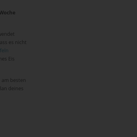
o Woche
rwendet
ass es nicht
feln
nes Eis
so am besten
plan deines