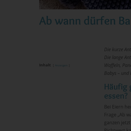
Ab wann dürfen Ba
Die kurze Ant
Die lange Ant
Waffeln, Panc
Inhalt
Anzeigen
Babys – und 
Häufig 
essen?
Bei Eiern h
Frage „Ab wa
ganzen jetzt
Richtwert k