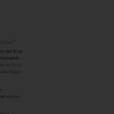
essen?
s das Ei zu
. komplett
ier ist
diese
eifen Baby
w.
tet
werden