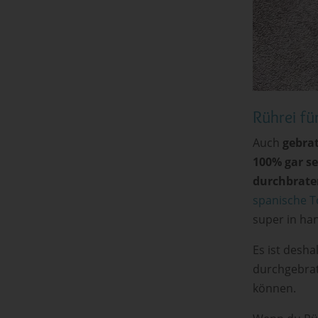
Rührei fü
Auch
gebrat
100% gar se
durchbrate
spanische To
super in han
Es ist desha
durchgebrat
können.