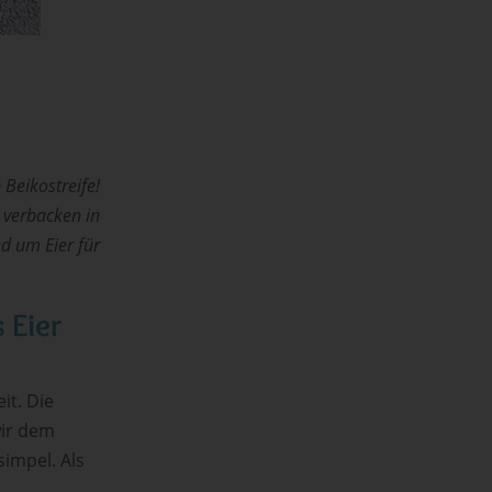
 Beikostreife!
, verbacken in
nd um Eier für
 Eier
it. Die
wir dem
simpel. Als