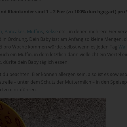
nd Kleinkinder sind 1 – 2 Eier (zu 100% durchgegart) pr
n
,
Pancakes
,
Muffins
,
Kekse
etc., in denen mehrere Eier ve
d in Ordnung. Dein Baby isst am Anfang so kleine Mengen, d
 Ei pro Woche kommen würde, selbst wenn es jeden Tag
Waf
uch ein Muffin, in dem letztlich dann vielleicht ein Viertel ei
t, dürfte dein Baby täglich essen.
t du beachten: Eier können allergen sein, also ist es sowie
streife – unter dem Schutz der Muttermilch – in den Speise
d zu einzuführen.