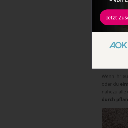
Jetzt Zu
Warum nu
Eier enthalt
viel. Daher 
orientieren
Woche drei 
Wenn ihr eu
oder du
ein
nahezu alle
durch pflan