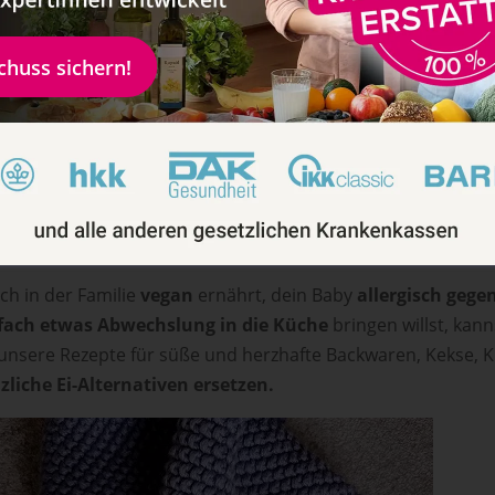
schuss sichern!
r 1 – 2 Eier pro Woche fürs Baby?
en recht viel tierisches Eiweiß. Ein ganzes, gekochtes Ei pro
kannst du dich
am Richtwert 1 – 2 Eier (durchgegart) pro 
. Jedoch ist es eben nur ein Richtwert: Wenn dein Baby jetzt 
Eier gegessen hat, entsteht daraus kein Problem.
ch in der Familie
vegan
ernährt, dein Baby
allergisch gegen
fach etwas Abwechslung in die Küche
bringen willst, kan
 unsere Rezepte für süße und herzhafte Backwaren, Kekse, K
zliche Ei-Alternativen ersetzen.