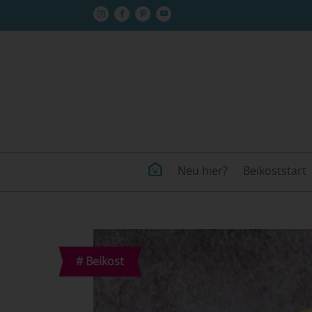
Neu hier?
Beikoststart
#
Beikost