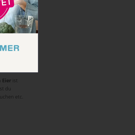
 Tag wäre zu
Woche
mal in einer
 Eier
ist
nst du
uchen etc.