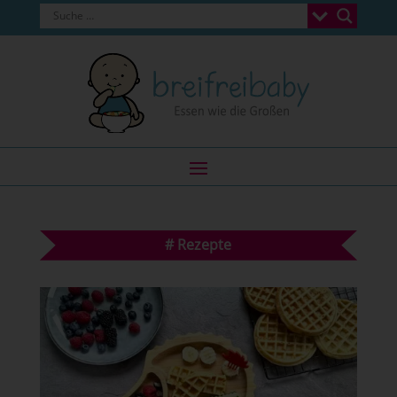
#
Rezepte