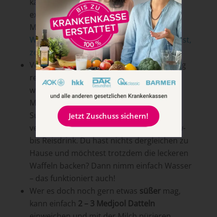
kannst du auch gern mit den Mehl-Typen
experimentieren und mal ein glutenfreies
Mehl oder Dinkelmehl 1050 verwenden.
Welches Mehl du für was verwenden kannst,
zeigen wir dir im Blogartikel.
Verwende
Pflanzendrink
: Um Abwechslung
reinzubringen, kannst du hier immer mal
wieder eine andere Sorte ausprobieren.
Mittlerweile gibt es im gut sortierten
Supermarkt oder Bioladen so viele
Jetzt Zuschuss sichern!
verschiedene Pflanzendrinks: Von Cashew-
bis Reisdrink. Du hast nichts dergleichen zu
Hause und möchtest trotzdem die leckeren
Waffeln backen? Dann nimm einfach Wasser
– das funktioniert auch!
Wer es doch noch gern etwas
süßer
mag,
kann einfach
2 – 3 Medjool Datteln
einweichen und mit der Milch pürieren.