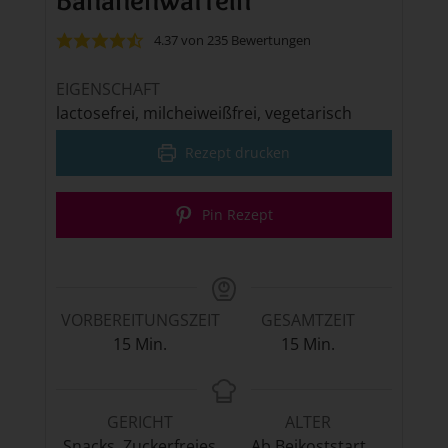
4.37
von
235
Bewertungen
EIGENSCHAFT
lactosefrei, milcheiweißfrei, vegetarisch
Rezept drucken
Pin Rezept
VORBEREITUNGSZEIT
GESAMTZEIT
Minuten
Minuten
15
Min.
15
Min.
GERICHT
ALTER
Snacks, Zuckerfreies
Ab Beikoststart