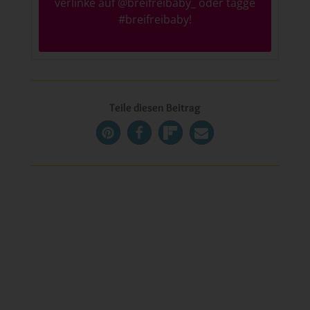
verlinke auf
@breifreibaby_
oder tagge
#breifreibaby
!
Teile diesen Beitrag