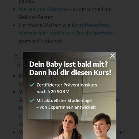
gesüßt
Waffeln mit Babybrei
– superschnell mit
Beikost-Resten
Herzhafte Waffeln wie
Kartoffelwaffeln
,
Waffeln mit Hackfleisch
,
Brokkoliwaffeln
–
perfekt für abends.
Austauschliste und Variationsideen
für deine Bananenwaffeln
Eifrei
? Ersetze 1 Ei durch Leinsamen- oder
Chia-Eier – das klappt genausogut!
Vegane Variante
: Weitere vegane Ei-
Alternativen sind z. B. Apfelmark, Soja- oder
Kichererbsenmehl – hier im
Blogartikel
stellen wir die besten veganen Ei-Ersatz
Alternativen
vor.
Verwende
Dinkelmehl statt Weizenmehl
: Hier